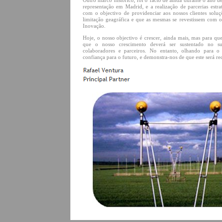
Outro marco histórico, foi o facto de ainda durante o ano d
representação em Madrid, e a realização de parcerias estr
com o objectivo de providenciar aos nossos clientes solu
limitação geagráfica e que as mesmas se revestissem com o
Inovação.
Hoje, o nosso objectivo é crescer, ainda mais, mas para qu
que o nosso crescimento deverá ser sustentado no suc
colaboradores e parceiros. No entanto, olhando para o
confiança para o futuro, e demonstra-nos de que este será re